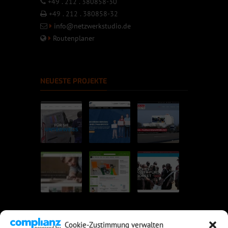
+49 . 212 . 380858-30
+49 . 212 . 380858-32
info@netzwerkstudio.de
Routenplaner
NEUESTE PROJEKTE
Cookie-Zustimmung verwalten