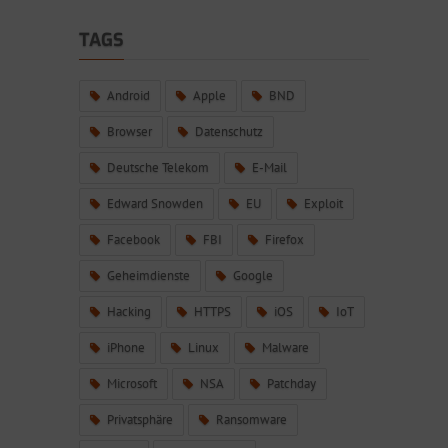
TAGS
Android
Apple
BND
Browser
Datenschutz
Deutsche Telekom
E-Mail
Edward Snowden
EU
Exploit
Facebook
FBI
Firefox
Geheimdienste
Google
Hacking
HTTPS
iOS
IoT
iPhone
Linux
Malware
Microsoft
NSA
Patchday
Privatsphäre
Ransomware