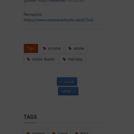
Quelle:
http://heise.de/-3131125
Permalink:
https://www.netzwerkstudio.de/eCSoG
Tags:
Acrobat
Adobe
Adobe Reader
Patchday
zurück
weiter
TAGS
Android
Apple
BND