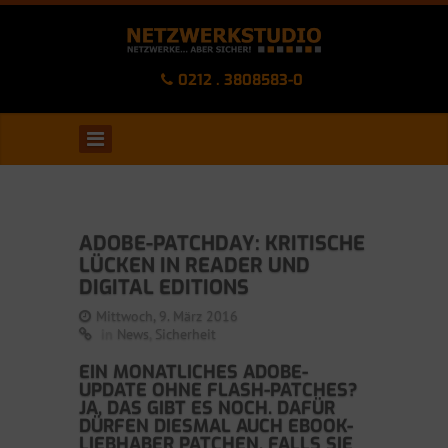
0212 . 3808583-0
ADOBE-PATCHDAY: KRITISCHE
LÜCKEN IN READER UND
DIGITAL EDITIONS
Mittwoch, 9. März 2016
in
News
,
Sicherheit
EIN MONATLICHES ADOBE-
UPDATE OHNE FLASH-PATCHES?
JA, DAS GIBT ES NOCH. DAFÜR
DÜRFEN DIESMAL AUCH EBOOK-
LIEBHABER PATCHEN, FALLS SIE