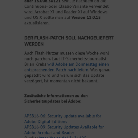
oder 15.006.30121
sein, je nachdem ob die
Continuous- oder Classic-Variante verwendet
wird. Acrobat XI und Reader XI auf Windows
und OS X sollte man auf
Version 11.0.15
aktualisieren.
DER FLASH-PATCH SOLL NACHGELIEFERT
WERDEN
Auch Flash-Nutzer müssen diese Woche wohl
noch patchen. Laut IT-Sicherheits-Journalist
Brian Krebs
will Adobe am Donnerstag einen
entsprechenden Patch nachliefern
. Was genau
gepatcht wird und warum sich das Update
verzögert, ist momentan nicht bekannt.
Zusätzliche Informationen zu den
Sicherheitsupdates bei Adobe:
APSB16-06: Security update available for
Adobe Digital Editions
APSB16-09: Security Updates Available for
Adobe Acrobat and Reader