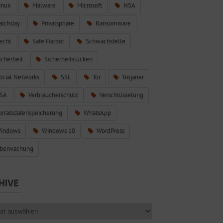
inux
Malware
Microsoft
NSA
atchday
Privatsphäre
Ransomware
echt
Safe Harbor
Schwachstelle
icherheit
Sicherheitslücken
ocial Networks
SSL
Tor
Trojaner
SA
Verbraucherschutz
Verschlüsselung
orratsdatenspeicherung
WhatsApp
indows
Windows 10
WordPress
berwachung
HIVE