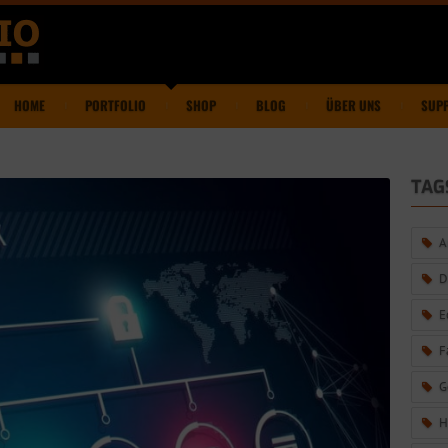
HOME
PORTFOLIO
SHOP
BLOG
ÜBER UNS
SUP
TAG
A
D
E
F
G
H