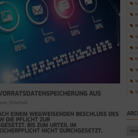
L
P
R
S
S
U
V
W
Ü
VORRATSDATENSPEICHERUNG AUS
ews
,
Sicherheit
ARC
ACH EINEM WEGWEISENDEN BESCHLUSS DES
 DIE PFLICHT ZUR
ESETZT. BIS ZUM URTEIL IM
ICHERPFLICHT NICHT DURCHGESETZT.