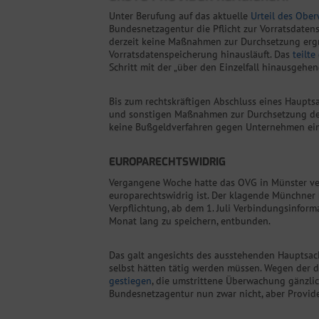
Unter Berufung auf das aktuelle
Urteil des Ober
Bundesnetzagentur die Pflicht zur Vorratsdaten
derzeit keine Maßnahmen zur Durchsetzung ergre
Vorratsdatenspeicherung hinausläuft. Das
teilt
Schritt mit der „über den Einzelfall hinausgehe
Bis zum rechtskräftigen Abschluss eines Haupt
und sonstigen Maßnahmen zur Durchsetzung der
keine Bußgeldverfahren gegen Unternehmen einge
EUROPARECHTSWIDRIG
Vergangene Woche hatte das OVG in Münster ver
europarechtswidrig ist. Der klagende Münchner
Verpflichtung, ab dem 1. Juli Verbindungsinfo
Monat lang zu speichern, entbunden.
Das galt angesichts des ausstehenden Hauptsach
selbst hätten tätig werden müssen. Wegen der 
gestiegen
, die umstrittene Überwachung gänzli
Bundesnetzagentur nun zwar nicht, aber Provide