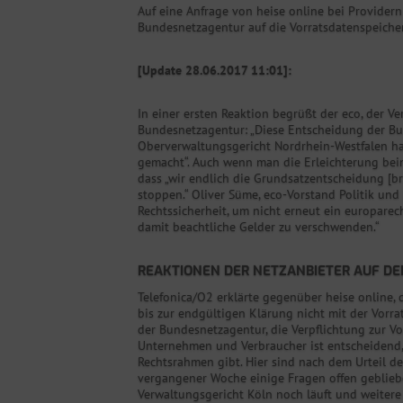
Auf eine Anfrage von heise online bei Providern
Bundesnetzagentur auf die Vorratsdatenspeicher
[Update 28.06.2017 11:01]:
In einer ersten Reaktion begrüßt der eco, der Ve
Bundesnetzagentur: „Diese Entscheidung der Bu
Oberverwaltungsgericht Nordrhein-Westfalen hat 
gemacht“. Auch wenn man die Erleichterung beim
dass „wir endlich die Grundsatzentscheidung [b
stoppen.“ Oliver Süme, eco-Vorstand Politik und
Rechtssicherheit, um nicht erneut ein europare
damit beachtliche Gelder zu verschwenden.“
REAKTIONEN DER NETZANBIETER AUF DE
Telefonica/O2 erklärte gegenüber heise online, 
bis zur endgültigen Klärung nicht mit der Vor
der Bundesnetzagentur, die Verpflichtung zur Vo
Unternehmen und Verbraucher ist entscheidend, 
Rechtsrahmen gibt. Hier sind nach dem Urteil d
vergangener Woche einige Fragen offen geblieb
Verwaltungsgericht Köln noch läuft und weitere