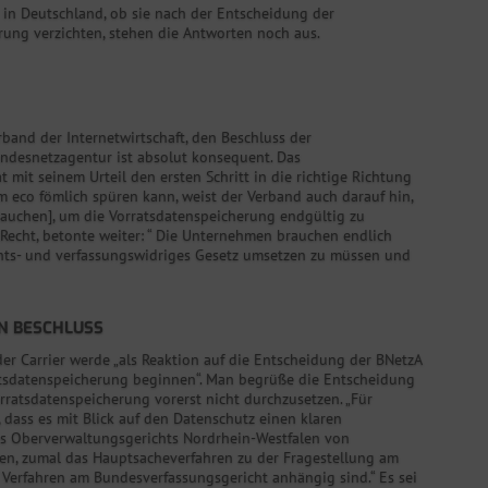
 in Deutschland, ob sie nach der Entscheidung der
ung verzichten, stehen die Antworten noch aus.
rband der Internetwirtschaft, den Beschluss der
ndesnetzagentur ist absolut konsequent. Das
mit seinem Urteil den ersten Schritt in die richtige Richtung
 eco fömlich spüren kann, weist der Verband auch darauf hin,
rauchen], um die Vorratsdatenspeicherung endgültig zu
 Recht, betonte weiter: “ Die Unternehmen brauchen endlich
chts- und verfassungswidriges Gesetz umsetzen zu müssen und
N BESCHLUSS
der Carrier werde „als Reaktion auf die Entscheidung der BNetzA
ratsdatenspeicherung beginnen“. Man begrüße die Entscheidung
rratsdatenspeicherung vorerst nicht durchzusetzen. „Für
dass es mit Blick auf den Datenschutz einen klaren
es Oberverwaltungsgerichts Nordrhein-Westfalen von
en, zumal das Hauptsacheverfahren zu der Fragestellung am
 Verfahren am Bundesverfassungsgericht anhängig sind.“ Es sei