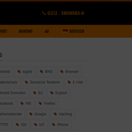
0212 . 3808583-0
PORT
KONTAKT
DEUTSCH
S
ndroid
Apple
BND
Browser
atenschutz
Deutsche Telekom
E-Mail
dward Snowden
EU
Exploit
acebook
FBI
Firefox
eheimdienste
Google
Hacking
TTPS
iOS
IoT
iPhone