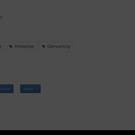
2O
z
Privatsphäre
Überwachung
zurück
weiter