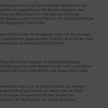
waltungsgerichts für das Land Nordrhein-Westfalen
hat die
speicherung ausgesetzt; bzw. die Bundesnetzagentur wird
ifen, was faktisch auf eine vorläufige Aussetzung der
e die Regulierungsbehörde am Mittwoch mit
und begründete den
nden Begründung“ des Gerichts.
sacheverfahrens sieht die Netzagentur damit von Anordnungen
 Speicherfristen gegenüber den Providern ab. Es würden auch
leitet, die die Umsetzung nicht einleiten.
fügt, dass die neu geregelte Vorratsdatenspeicherung
 Provider Spacenet wurde deshalb von der damit verbundenen
rmationen der Kunden zehn Wochen und Standortdaten einen
everfahrens aber nicht für andere Provider, die deswegen
deutlichen Worte des Gerichts war
danach aber der Druck
ch zu stoppen. Das geschieht mit dem Schwenk der
r können die Verpflichtung nun vorerst ignorieren.