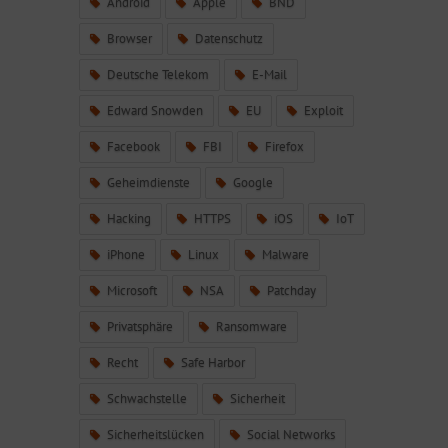
Android
Apple
BND
Browser
Datenschutz
Deutsche Telekom
E-Mail
Edward Snowden
EU
Exploit
Facebook
FBI
Firefox
Geheimdienste
Google
Hacking
HTTPS
iOS
IoT
iPhone
Linux
Malware
Microsoft
NSA
Patchday
Privatsphäre
Ransomware
Recht
Safe Harbor
Schwachstelle
Sicherheit
Sicherheitslücken
Social Networks