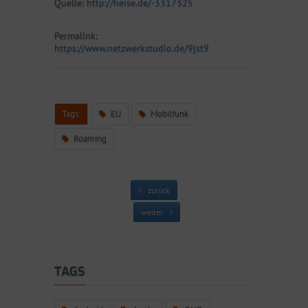
Quelle:
http://heise.de/-3317325
Permalink:
https://www.netzwerkstudio.de/9jst9
Tags:
EU
Mobilfunk
Roaming
zurück
weiter
TAGS