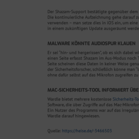
Der Shazam-Support bestätigte gegenüber dem Sic
Die kontinuierliche Aufzeichnung gehe darauf z
verwenden – man setze dies in iOS ein, um eine 
in einem zukünftigen Update ausgeräumt werden.
MALWARE KÖNNTE AUDIOSPUR KLAUEN
Er sei “hin- und hergerissen”, ob es sich dabei 
einen Seite erfasst Shazam im Aus-Modus noch T
Seite scheinen diese Daten in keiner Weise genut
der Sicherheitsforscher, schließlich könne man “
ohne dafür selbst auf das Mikrofon zugreifen z
MAC-SICHERHEITS-TOOL INFORMIERT ÜB
Wardle bietet mehrere kostenlose
Sicherheits-T
Software, die über Zugriffe auf das Mac-Mikrofon
Ein Nutzer des Programms war auf das irregulä
Wardle darauf hingewiesen.
Quelle:
https://heise.de/-3466503