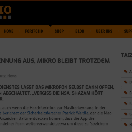
HOME
PORTFOLIO
SHOP
BLOG
ÜBER UNS
SUP
TAG
NNUNG AUS, MIKRO BLEIBT TROTZDEM
A
utz
,
News
D
IENSTES LÄSST DAS MIKROFON SELBST DANN OFFEN,
 ABSCHALTET. „VERGISS DIE NSA, SHAZAM HÖRT
E
R.
F
u, auch wenn die Horchfunktion zur Musikerkennung in der
s berichtet der Sicherheitsforscher Patrick Wardle
, der die Mac-
G
i Anzeichen dafür entdecken können, dass die App die
ndeiner Form weiterverwendet, etwa um diese zu “speichern
H