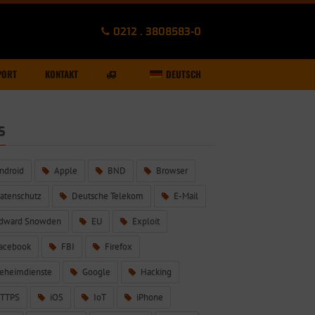
0212 . 3808583-0
PORT
KONTAKT
DEUTSCH
S
ndroid
Apple
BND
Browser
atenschutz
Deutsche Telekom
E-Mail
dward Snowden
EU
Exploit
acebook
FBI
Firefox
eheimdienste
Google
Hacking
TTPS
iOS
IoT
iPhone