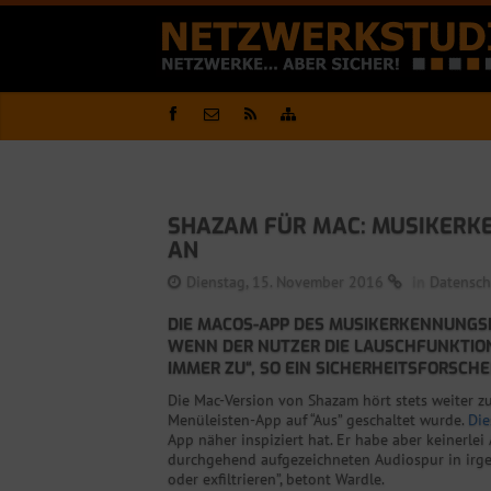
SHAZAM FÜR MAC: MUSIKERKE
AN
Dienstag, 15. November 2016
in
Datensch
DIE MACOS-APP DES MUSIKERKENNUNGSD
WENN DER NUTZER DIE LAUSCHFUNKTION
IMMER ZU“, SO EIN SICHERHEITSFORSCHE
Die Mac-Version von Shazam hört stets weiter z
Menüleisten-App auf “Aus” geschaltet wurde.
Die
App näher inspiziert hat. Er habe aber keinerle
durchgehend aufgezeichneten Audiospur in irge
oder exfiltrieren”, betont Wardle.