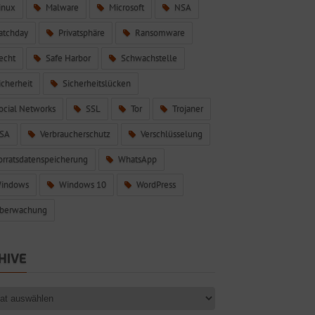
inux
Malware
Microsoft
NSA
atchday
Privatsphäre
Ransomware
echt
Safe Harbor
Schwachstelle
icherheit
Sicherheitslücken
ocial Networks
SSL
Tor
Trojaner
SA
Verbraucherschutz
Verschlüsselung
orratsdatenspeicherung
WhatsApp
indows
Windows 10
WordPress
berwachung
HIVE