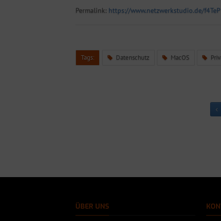
Permalink:
https://www.netzwerkstudio.de/f4TeP
Tags:
Datenschutz
MacOS
Pri
ÜBER UNS
KON