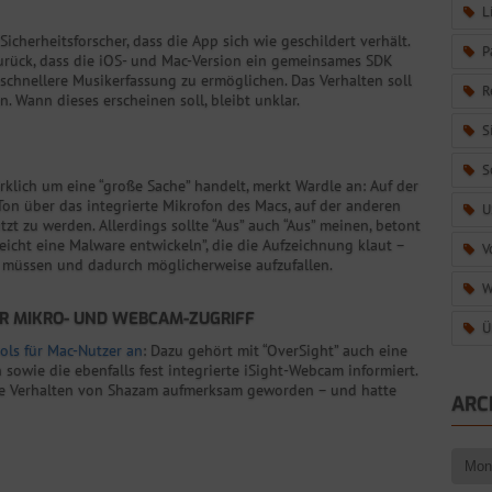
L
herheitsforscher, dass die App sich wie geschildert verhält.
P
urück, dass die iOS- und Mac-Version ein gemeinsames SDK
schnellere Musikerfassung zu ermöglichen. Das Verhalten soll
R
 Wann dieses erscheinen soll, bleibt unklar.
S
S
wirklich um eine “große Sache” handelt, merkt Wardle an: Auf der
on über das integrierte Mikrofon des Macs, auf der anderen
U
zt zu werden. Allerdings sollte “Aus” auch “Aus” meinen, betont
leicht eine Malware entwickeln”, die die Aufzeichnung klaut –
V
u müssen und dadurch möglicherweise aufzufallen.
W
ER MIKRO- UND WEBCAM-ZUGRIFF
Ü
ools für Mac-Nutzer an
: Dazu gehört mit “OverSight” auch eine
 sowie die ebenfalls fest integrierte iSight-Webcam informiert.
re Verhalten von Shazam aufmerksam geworden – und hatte
ARC