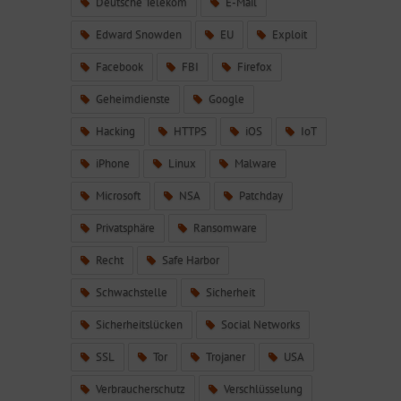
Deutsche Telekom
E-Mail
Edward Snowden
EU
Exploit
Facebook
FBI
Firefox
Geheimdienste
Google
Hacking
HTTPS
iOS
IoT
iPhone
Linux
Malware
Microsoft
NSA
Patchday
Privatsphäre
Ransomware
Recht
Safe Harbor
Schwachstelle
Sicherheit
Sicherheitslücken
Social Networks
SSL
Tor
Trojaner
USA
Verbraucherschutz
Verschlüsselung