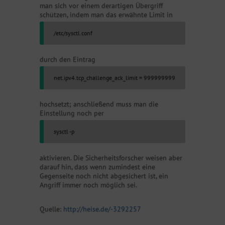
man sich vor einem derartigen Übergriff
schützen, indem man das erwähnte Limit in
/etc/sysctl.conf
durch den Eintrag
net.ipv4.tcp_challenge_ack_limit = 999999999
hochsetzt; anschließend muss man die
Einstellung noch per
sysctl -p
aktivieren. Die Sicherheitsforscher weisen aber
darauf hin, dass wenn zumindest eine
Gegenseite noch nicht abgesichert ist, ein
Angriff immer noch möglich sei.
Quelle:
http://heise.de/-3292257