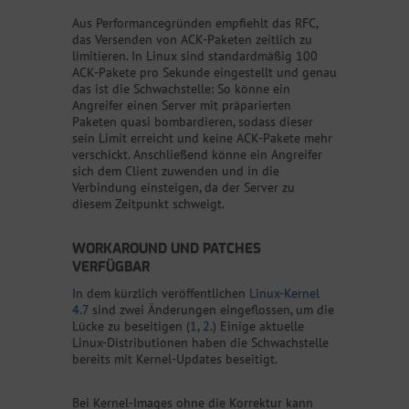
Aus Performancegründen empfiehlt das RFC,
das Versenden von ACK-Paketen zeitlich zu
limitieren. In Linux sind standardmäßig 100
ACK-Pakete pro Sekunde eingestellt und genau
das ist die Schwachstelle: So könne ein
Angreifer einen Server mit präparierten
Paketen quasi bombardieren, sodass dieser
sein Limit erreicht und keine ACK-Pakete mehr
verschickt. Anschließend könne ein Angreifer
sich dem Client zuwenden und in die
Verbindung einsteigen, da der Server zu
diesem Zeitpunkt schweigt.
WORKAROUND UND PATCHES
VERFÜGBAR
In dem kürzlich veröffentlichen
Linux-Kernel
4.7
sind zwei Änderungen eingeflossen, um die
Lücke zu beseitigen (
1
,
2
.) Einige aktuelle
Linux-Distributionen haben die Schwachstelle
bereits mit Kernel-Updates beseitigt.
Bei Kernel-Images ohne die Korrektur kann