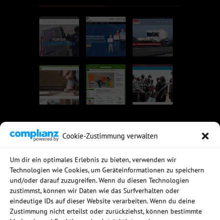
Cookie-Zustimmung verwalten
UNSERE EMPFEHLUNGEN
Um dir ein optimales Erlebnis zu bieten, verwenden wir
Technologien wie Cookies, um Geräteinformationen zu speichern
Rechtssichere Email-Archivierung
und/oder darauf zuzugreifen. Wenn du diesen Technologien
MDaemon Mail- & Groupwareserver
Virtualisierung mit vmWare
zustimmst, können wir Daten wie das Surfverhalten oder
Sophos UTM - Mehr als eine Firewall
eindeutige IDs auf dieser Website verarbeiten. Wenn du deine
Zustimmung nicht erteilst oder zurückziehst, können bestimmte