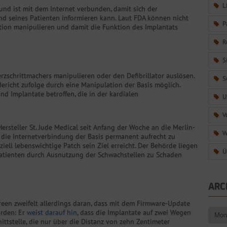
L
nd ist mit dem Internet verbunden, damit sich der
d seines Patienten informieren kann. Laut FDA können nicht
P
ation manipulieren und damit die Funktion des Implantats
R
S
rzschrittmachers manipulieren oder den Defibrillator auslösen.
S
Bericht zufolge durch eine Manipulation der Basis möglich.
nd Implantate betroffen, die in der kardialen
U
V
ersteller St. Jude Medical seit Anfang der Woche an die Merlin-
W
n, die Internetverbindung der Basis permanent aufrecht zu
ziell lebenswichtige Patch sein Ziel erreicht. Der Behörde liegen
Ü
n Patienten durch Ausnutzung der Schwachstellen zu Schaden
ARC
een zweifelt allerdings daran, dass mit dem Firmware-Update
urden: Er
weist darauf hin
, dass die Implantate auf zwei Wegen
ittstelle, die nur über die Distanz von zehn Zentimeter