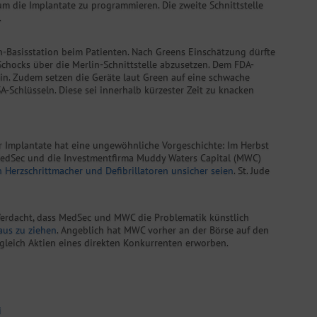
um die Implantate zu programmieren. Die zweite Schnittstelle
.
n-Basisstation beim Patienten. Nach Greens Einschätzung dürfte
 Schocks über die Merlin-Schnittstelle abzusetzen. Dem FDA-
sein. Zudem setzen die Geräte laut Green auf eine schwache
A-Schlüsseln. Diese sei innerhalb kürzester Zeit zu knacken
r Implantate hat eine ungewöhnliche Vorgeschichte: Im Herbst
MedSec und die Investmentfirma Muddy Waters Capital (MWC)
 Herzschrittmacher und Defibrillatoren unsicher seien
. St. Jude
Verdacht, dass MedSec und MWC die Problematik künstlich
raus zu ziehen
. Angeblich hat MWC vorher an der Börse auf den
zugleich Aktien eines direkten Konkurrenten erworben.
i