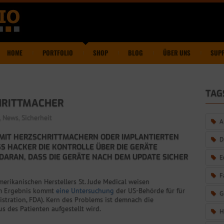
HOME
PORTFOLIO
SHOP
BLOG
ÜBER UNS
SUP
TAG
HRITTMACHER
,
News
,
Sicherheit
A
 MIT HERZSCHRITTMACHERN ODER IMPLANTIERTEN
D
S HACKER DIE KONTROLLE ÜBER DIE GERÄTE
DARAN, DASS DIE GERÄTE NACH DEM UPDATE SICHER
E
F
merikanischen Herstellers St. Jude Medical weisen
em Ergebnis kommt
eine Untersuchung
der US-Behörde für für
G
stration, FDA). Kern des Problems ist demnach die
 des Patienten aufgestellt wird.
H