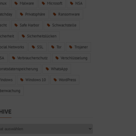
inux
Malware
Microsoft
NSA
atchday
Privatsphäre
Ransomware
echt
Safe Harbor
Schwachstelle
icherheit
Sicherheitslücken
ocial Networks
SSL
Tor
Trojaner
SA
Verbraucherschutz
Verschlüsselung
orratsdatenspeicherung
WhatsApp
indows
Windows 10
WordPress
berwachung
HIVE