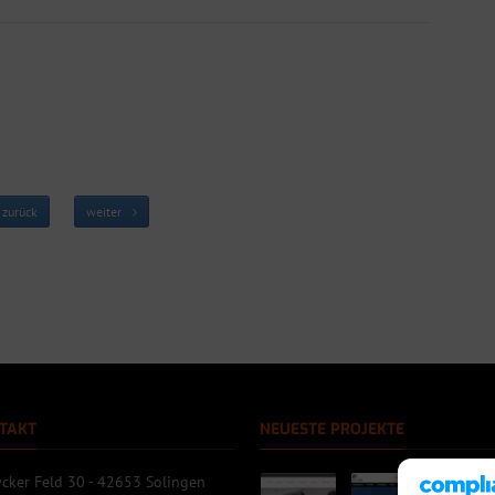
zurück
weiter
TAKT
NEUESTE PROJEKTE
cker Feld 30 - 42653 Solingen