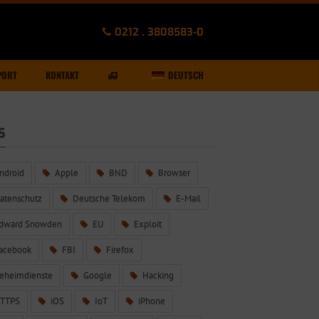
0212 . 3808583-0
PORT
KONTAKT
DEUTSCH
S
ndroid
Apple
BND
Browser
atenschutz
Deutsche Telekom
E-Mail
dward Snowden
EU
Exploit
acebook
FBI
Firefox
eheimdienste
Google
Hacking
TTPS
iOS
IoT
iPhone