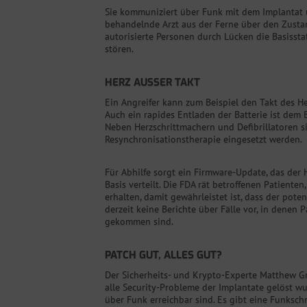
Sie kommuniziert über Funk mit dem Implantat u
behandelnde Arzt aus der Ferne über den Zustan
autorisierte Personen durch Lücken die Basisst
stören.
HERZ AUSSER TAKT
Ein Angreifer kann zum Beispiel den Takt des He
Auch ein rapides Entladen der Batterie ist dem 
Neben Herzschrittmachern und Defibrillatoren si
Resynchronisationstherapie eingesetzt werden.
Für Abhilfe sorgt ein Firmware-Update, das der H
Basis verteilt. Die FDA rät betroffenen Patiente
erhalten, damit gewährleistet ist, dass der poten
derzeit keine Berichte über Fälle vor, in dene
gekommen sind.
PATCH GUT, ALLES GUT?
Der Sicherheits- und Krypto-Experte Matthew Gr
alle Security-Probleme der Implantate gelöst w
über Funk erreichbar sind. Es gibt eine Funkschn