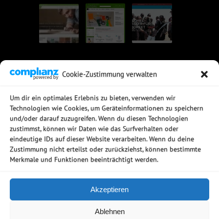
Cookie-Zustimmung verwalten
UNSERE EMPFEHLUNGEN
Um dir ein optimales Erlebnis zu bieten, verwenden wir
Technologien wie Cookies, um Geräteinformationen zu speichern
Rechtssichere Email-Archivierung
und/oder darauf zuzugreifen. Wenn du diesen Technologien
MDaemon Mail- & Groupwareserver
Virtualisierung mit vmWare
zustimmst, können wir Daten wie das Surfverhalten oder
Sophos UTM - Mehr als eine Firewall
eindeutige IDs auf dieser Website verarbeiten. Wenn du deine
Zustimmung nicht erteilst oder zurückziehst, können bestimmte
Merkmale und Funktionen beeinträchtigt werden.
Akzeptieren
Copyright © 2006 - 2026
Ablehnen
Netzwerkstudio