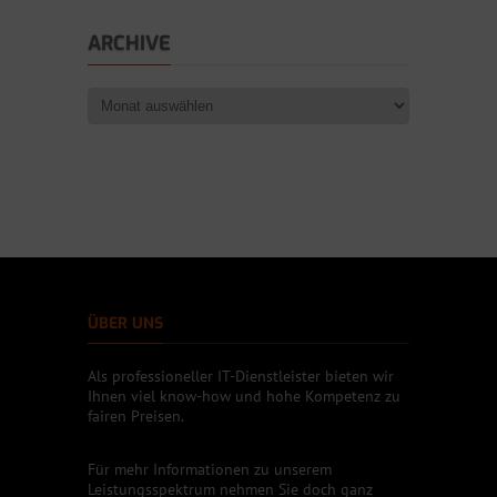
ARCHIVE
ÜBER UNS
Als professioneller IT-Dienstleister bieten wir
Ihnen viel know-how und hohe Kompetenz zu
fairen Preisen.
Für mehr Informationen zu unserem
Leistungsspektrum nehmen Sie doch ganz