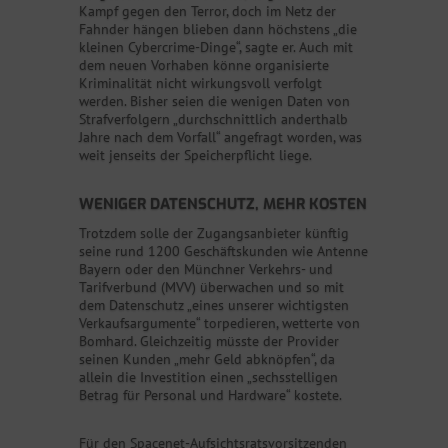
Kampf gegen den Terror, doch im Netz der
Fahnder hängen blieben dann höchstens „die
kleinen Cybercrime-Dinge“, sagte er. Auch mit
dem neuen Vorhaben könne organisierte
Kriminalität nicht wirkungsvoll verfolgt
werden. Bisher seien die wenigen Daten von
Strafverfolgern „durchschnittlich anderthalb
Jahre nach dem Vorfall“ angefragt worden, was
weit jenseits der Speicherpflicht liege.
WENIGER DATENSCHUTZ, MEHR KOSTEN
Trotzdem solle der Zugangsanbieter künftig
seine rund 1200 Geschäftskunden wie Antenne
Bayern oder den Münchner Verkehrs- und
Tarifverbund (MVV) überwachen und so mit
dem Datenschutz „eines unserer wichtigsten
Verkaufsargumente“ torpedieren, wetterte von
Bomhard. Gleichzeitig müsste der Provider
seinen Kunden „mehr Geld abknöpfen“, da
allein die Investition einen „sechsstelligen
Betrag für Personal und Hardware“ kostete.
Für den Spacenet-Aufsichtsratsvorsitzenden