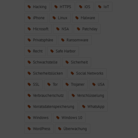
Hacking
HTTPS
iOS
IoT
iPhone
Linux
Malware
Microsoft
NSA
Patchday
Privatsphäre
Ransomware
Recht
Safe Harbor
Schwachstelle
Sicherheit
Sicherheitslücken
Social Networks
SSL
Tor
Trojaner
USA
Verbraucherschutz
Verschlüsselung
Vorratsdatenspeicherung
WhatsApp
Windows
Windows 10
WordPress
Überwachung