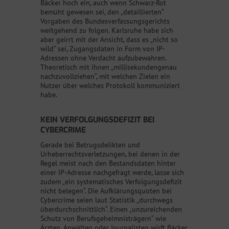
Bäcker hoch ein, auch wenn Schwarz-Rot
bemüht gewesen sei, den „detaillierten“
Vorgaben des Bundesverfassungsgerichts
weitgehend zu folgen. Karlsruhe habe sich
aber geirrt mit der Ansicht, dass es „nicht so
wild“ sei, Zugangsdaten in Form von IP-
Adressen ohne Verdacht aufzubewahren.
Theoretisch mit ihnen „millisekundengenau
nachzuvollziehen“, mit welchen Zielen ein
Nutzer über welches Protokoll kommuniziert
habe.
KEIN VERFOLGUNGSDEFIZIT BEI
CYBERCRIME
Gerade bei Betrugsdelikten und
Urheberrechtsverletzungen, bei denen in der
Regel meist nach den Bestandsdaten hinter
einer IP-Adresse nachgefragt werde, lasse sich
zudem „ein systematisches Verfolgungsdefizit
nicht belegen“. Die Aufklärungsquoten bei
Cybercrime seien laut Statistik „durchwegs
überdurchschnittlich“. Einen „unzureichenden
Schutz von Berufsgeheimnisträgern“ wie
Ärzten, Anwälten oder Journalisten wirft Bäcker