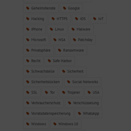
Geheimdienste
Google
Hacking
HTTPS
iOS
IoT
iPhone
Linux
Malware
Microsoft
NSA
Patchday
Privatsphäre
Ransomware
Recht
Safe Harbor
Schwachstelle
Sicherheit
Sicherheitslücken
Social Networks
SSL
Tor
Trojaner
USA
Verbraucherschutz
Verschlüsselung
Vorratsdatenspeicherung
WhatsApp
Windows
Windows 10