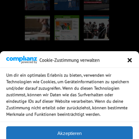
Cookie-Zustimmung verwalten
UNSERE EMPFEHLUNGEN
Um dir ein optimales Erlebnis zu bieten, verwenden wir
Technologien wie Cookies, um Geräteinformationen zu speichern
Rechtssichere Email-Archivierung
und/oder darauf zuzugreifen. Wenn du diesen Technologien
MDaemon Mail- & Groupwareserver
Virtualisierung mit vmWare
zustimmst, können wir Daten wie das Surfverhalten oder
Sophos UTM - Mehr als eine Firewall
eindeutige IDs auf dieser Website verarbeiten. Wenn du deine
Zustimmung nicht erteilst oder zurückziehst, können bestimmte
Merkmale und Funktionen beeinträchtigt werden.
Akzeptieren