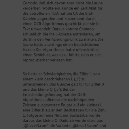
Comodo ließ sich davon aber nicht die Laune
verderben. Wollte ein Kunde ein Zertifikat für
die betroffenen TLD, hat die CA die Bild-
Dateien abgerufen und kurzerhand durch
einen OCR-Algorithmus geschickt, der sie in
Text umwandelt. Daraus konnte Comodo
schließlich die Mail-Adresse extrahieren, um
dorthin den Verifizierungs-Link zu mailen. Die
Sache hatte allerdings einen beträchtlichen
Haken: Der Algorithmus hatte offensichtlich
einen Sehfehler, was dazu führte, dass er sich
reproduzierbar verlesen hat.
So hatte er Schwierigkeiten, die Ziffer 1 von
einem klein geschriebenen L („l“) zu
unterscheiden. Das Gleiche galt für für Ziffer 0
und das kleine O („o“). Bei der
Entscheidungsfindung hat der OCR-
Algorithmus offenbar die nachfolgenden
Zeichen ausgewertet: Folgte auf ein kleines L
eine Ziffer, hielt er den Buchstaben für die Zahl
1. Folgte auf eine Null ein Buchstabe, wurde
daraus das kleine O. Dadurch wurde etwa aus
„@level3.com“ die Variante „@leve13.com“ und