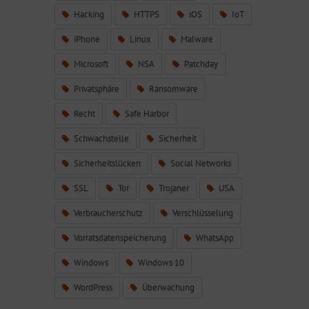
Hacking
HTTPS
iOS
IoT
iPhone
Linux
Malware
Microsoft
NSA
Patchday
Privatsphäre
Ransomware
Recht
Safe Harbor
Schwachstelle
Sicherheit
Sicherheitslücken
Social Networks
SSL
Tor
Trojaner
USA
Verbraucherschutz
Verschlüsselung
Vorratsdatenspeicherung
WhatsApp
Windows
Windows 10
WordPress
Überwachung