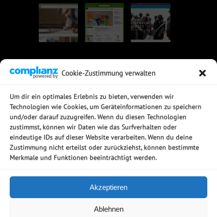
Cookie-Zustimmung verwalten
UNSERE EMPFEHLUNGEN
Um dir ein optimales Erlebnis zu bieten, verwenden wir
Technologien wie Cookies, um Geräteinformationen zu speichern
Rechtssichere Email-Archivierung
und/oder darauf zuzugreifen. Wenn du diesen Technologien
MDaemon Mail- & Groupwareserver
Virtualisierung mit vmWare
zustimmst, können wir Daten wie das Surfverhalten oder
Sophos UTM - Mehr als eine Firewall
eindeutige IDs auf dieser Website verarbeiten. Wenn du deine
Zustimmung nicht erteilst oder zurückziehst, können bestimmte
Merkmale und Funktionen beeinträchtigt werden.
Akzeptieren
Copyright © 2006 - 2026
Ablehnen
Netzwerkstudio