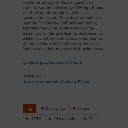
Muster hinterlegt ist. Nach Angaben von
Comodo war der fehlsichtige OCR-Algorithmus
seit Ende Juli dieses Jahres im Einsatz.
Nachdem Heinz und Kluge das Unternehmen
über die Fehlfunktion informierten hatten,
schaltete die CA die Texterkennung Ende
September ab. Das Zertifikat für die Domain a1-
telekom.eu hat Comodo bereits widerrufen. Zu
weiteren Zwischenfällen dieser Art ist es nach
Angaben des Unternehmens nicht gekommen.
Quelle:
https://heise.de/-3354229
Permalink:
https://www.netzwerkstudio.de/RS0Ue
Tags:
Datenschutz
Exploit
HTTPS
Schwachstelle
SSL