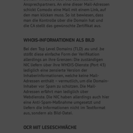
Ansprechpartners. An eine dieser Mail-Adressen
schickt Comodo eine Mail mit einem Link, auf
den man klicken muss. So ist bewiesen, dass
man die Kontrolle über die Domain hat und
die CA stellt das gewünschte Zertifikat aus.
WHOIS-INFORMATIONEN ALS BILD
Bei den Top Level Domains (TLD) .eu und .be
stößt diese einfache Form der Verifikation
allerdings an ihre Grenzen: Die zuständigen
NIC liefern über ihre WHOIS-Dienste (Port 43)
lediglich eine zensierte Version der
Inhaberinformationen, welche keine Mail-
Adressen enthält – vermutlich, um die Domain-
Inhaber vor Spam zu schützen. Die Mail-
Adressen erfährt man lediglich über
Webdienste. Die NIC haben allerdings auch hier
eine Anti-Spam-Maßnahme umgesetzt und
liefern die Informationen nicht im Textformat
aus, sondern als Bild-Datei.
OCR MIT LESESCHWÄCHE