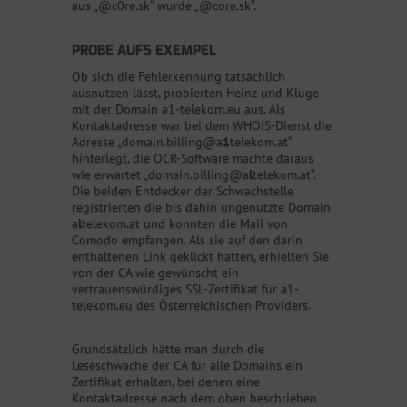
aus „@c0re.sk“ wurde „@core.sk“.
PROBE AUFS EXEMPEL
Ob sich die Fehlerkennung tatsächlich
ausnutzen lässt, probierten Heinz und Kluge
mit der Domain a1-telekom.eu aus. Als
Kontaktadresse war bei dem WHOIS-Dienst die
Adresse „domain.billing@a
1
telekom.at“
hinterlegt, die OCR-Software machte daraus
wie erwartet „domain.billing@a
l
telekom.at“.
Die beiden Entdecker der Schwachstelle
registrierten die bis dahin ungenutzte Domain
a
l
telekom.at und konnten die Mail von
Comodo empfangen. Als sie auf den darin
enthaltenen Link geklickt hatten, erhielten Sie
von der CA wie gewünscht ein
vertrauenswürdiges SSL-Zertifikat für a1-
telekom.eu des Österreichischen Providers.
Grundsätzlich hätte man durch die
Leseschwäche der CA für alle Domains ein
Zertifikat erhalten, bei denen eine
Kontaktadresse nach dem oben beschrieben