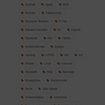
Android
Apple
BND
Browser
Datenschutz
Deutsche Telekom
E-Mail
Edward Snowden
EU
Exploit
Facebook
FBI
Firefox
Geheimdienste
Google
Hacking
HTTPS
iOS
IoT
iPhone
Linux
Malware
Microsoft
NSA
Patchday
Privatsphäre
Ransomware
Recht
Safe Harbor
Schwachstelle
Sicherheit