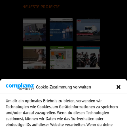
NEUESTE PROJEKTE
Cookie-Zustimmung verwalten
UNSERE EMPFEHLUNGEN
Um dir ein optimales Erlebnis zu bieten, verwenden wir
Technologien wie Cookies, um Geräteinformationen zu speichern
Rechtssichere Email-Archivierung
und/oder darauf zuzugreifen. Wenn du diesen Technologien
MDaemon Mail- & Groupwareserver
Virtualisierung mit vmWare
zustimmst, können wir Daten wie das Surfverhalten oder
Sophos UTM - Mehr als eine Firewall
eindeutige IDs auf dieser Website verarbeiten. Wenn du deine