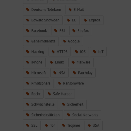
Deutsche Telekom
E-Mail
Edward Snowden
EU
Exploit
Facebook
FBI
Firefox
Geheimdienste
Google
Hacking
HTTPS
iOS
IoT
iPhone
Linux
Malware
Microsoft
NSA
Patchday
Privatsphäre
Ransomware
Recht
Safe Harbor
Schwachstelle
Sicherheit
Sicherheitslücken
Social Networks
SSL
Tor
Trojaner
USA