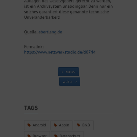
Auflagen des Gesetzgebers gerecht zu werden,
ist ein Archivsystem unabdingbar. Denn nur ein
solches garantiert diese genannte technische
Unveränderbarkeit!
Quelle:
ebertlang.de
Permalink:
https://www.netzwerkstudio.de/d07rM
zurück
weiter
TAGS
Android
Apple
BND
Browser
Datenschutz