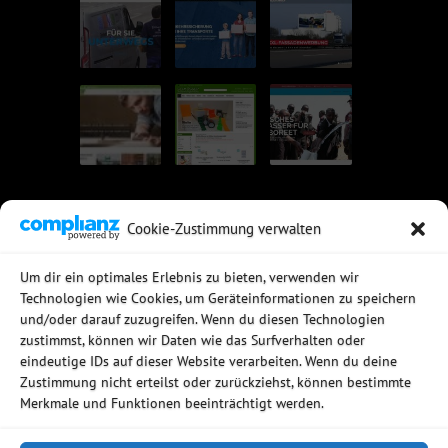
Cookie-Zustimmung verwalten
UNSERE EMPFEHLUNGEN
Um dir ein optimales Erlebnis zu bieten, verwenden wir
Technologien wie Cookies, um Geräteinformationen zu speichern
Rechtssichere Email-Archivierung
und/oder darauf zuzugreifen. Wenn du diesen Technologien
MDaemon Mail- & Groupwareserver
Virtualisierung mit vmWare
zustimmst, können wir Daten wie das Surfverhalten oder
Sophos UTM - Mehr als eine Firewall
eindeutige IDs auf dieser Website verarbeiten. Wenn du deine
Zustimmung nicht erteilst oder zurückziehst, können bestimmte
Merkmale und Funktionen beeinträchtigt werden.