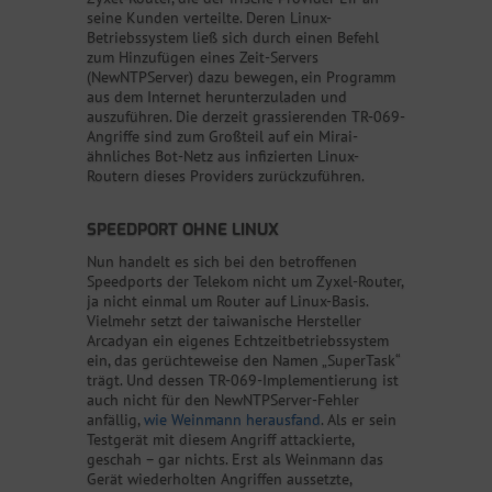
seine Kunden verteilte. Deren Linux-
Betriebssystem ließ sich durch einen Befehl
zum Hinzufügen eines Zeit-Servers
(NewNTPServer) dazu bewegen, ein Programm
aus dem Internet herunterzuladen und
auszuführen. Die derzeit grassierenden TR-069-
Angriffe sind zum Großteil auf ein Mirai-
ähnliches Bot-Netz aus infizierten Linux-
Routern dieses Providers zurückzuführen.
SPEEDPORT OHNE LINUX
Nun handelt es sich bei den betroffenen
Speedports der Telekom nicht um Zyxel-Router,
ja nicht einmal um Router auf Linux-Basis.
Vielmehr setzt der taiwanische Hersteller
Arcadyan ein eigenes Echtzeitbetriebssystem
ein, das gerüchteweise den Namen „SuperTask“
trägt. Und dessen TR-069-Implementierung ist
auch nicht für den NewNTPServer-Fehler
anfällig,
wie Weinmann herausfand
. Als er sein
Testgerät mit diesem Angriff attackierte,
geschah – gar nichts. Erst als Weinmann das
Gerät wiederholten Angriffen aussetzte,