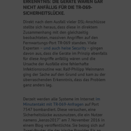
ERKENNTNIS: DIE GERÄTE WAREN GAR
NICHT ANFÄLLIG FÜR DIE TR-069-
SICHERHEITSLÜCKE.
Direkt nach dem Ausfall vieler DSL-Anschlüsse
stellte sich heraus, dass diese in direktem
Zusammenhang mit den gleichzeitig
beobachteten, massiven Angriffen auf den
Fernwartungs-Port TR-069 standen. Viele
Experten –
und auch heise Security
– gingen
davon aus, dass die Geräte im Prinzip ebenfalls
für diese Angriffe anfällig wären und die
Ursache der Ausfälle eine fehlerhafte
Infektionsroutine war. Ralf-Philipp Weinmann
ging der Sache auf den Grund und kam zu der
überraschenden Erkenntnis, dass das Problem
ganz anders lag.
Derzeit werden alle Systeme im Internet
im
Minutentakt mit TR-069-Anfragen
auf Port
7547 bombardiert. Diese versuchen, eine
Sicherheitslücke auszunutzen, die ein Nutzer
namens „kenzo2017“ am 7. November 2016 in
einem Blog veröffentlichte. Sie bezog sich auf
Zyxel-Router, die der irische Provider Eir an