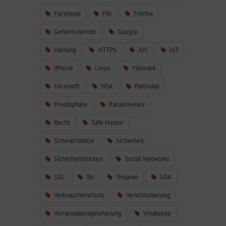
Facebook
FBI
Firefox
Geheimdienste
Google
Hacking
HTTPS
iOS
IoT
iPhone
Linux
Malware
Microsoft
NSA
Patchday
Privatsphäre
Ransomware
Recht
Safe Harbor
Schwachstelle
Sicherheit
Sicherheitslücken
Social Networks
SSL
Tor
Trojaner
USA
Verbraucherschutz
Verschlüsselung
Vorratsdatenspeicherung
WhatsApp