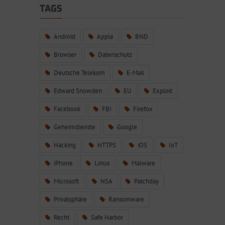
TAGS
Android
Apple
BND
Browser
Datenschutz
Deutsche Telekom
E-Mail
Edward Snowden
EU
Exploit
Facebook
FBI
Firefox
Geheimdienste
Google
Hacking
HTTPS
iOS
IoT
iPhone
Linux
Malware
Microsoft
NSA
Patchday
Privatsphäre
Ransomware
Recht
Safe Harbor