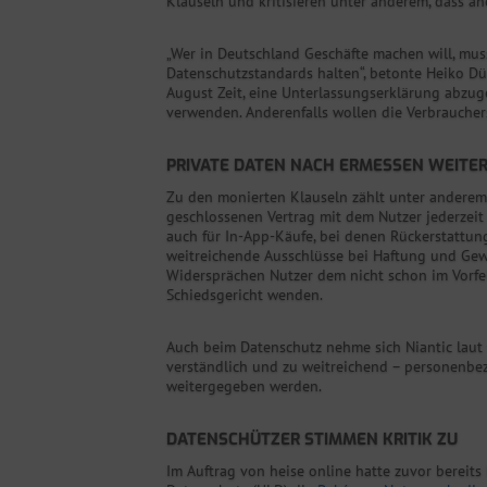
Klauseln und kritisieren unter anderem, dass a
„Wer in Deutschland Geschäfte machen will, mus
Datenschutzstandards halten“, betonte Heiko Dün
August Zeit, eine Unterlassungserklärung abzu
verwenden. Anderenfalls wollen die Verbraucher
PRIVATE DATEN NACH ERMESSEN WEITE
Zu den monierten Klauseln zählt unter anderem,
geschlossenen Vertrag mit dem Nutzer jederzeit 
auch für In-App-Käufe, bei denen Rückerstattung
weitreichende Ausschlüsse bei Haftung und Gewäh
Widersprächen Nutzer dem nicht schon im Vorfeld
Schiedsgericht wenden.
Auch beim Datenschutz nehme sich Niantic laut 
verständlich und zu weitreichend – personenbe
weitergegeben werden.
DATENSCHÜTZER STIMMEN KRITIK ZU
Im Auftrag von heise online hatte zuvor berei