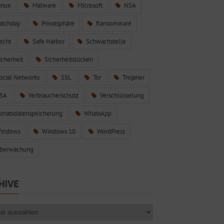
inux
Malware
Microsoft
NSA
atchday
Privatsphäre
Ransomware
echt
Safe Harbor
Schwachstelle
icherheit
Sicherheitslücken
ocial Networks
SSL
Tor
Trojaner
SA
Verbraucherschutz
Verschlüsselung
orratsdatenspeicherung
WhatsApp
indows
Windows 10
WordPress
berwachung
HIVE