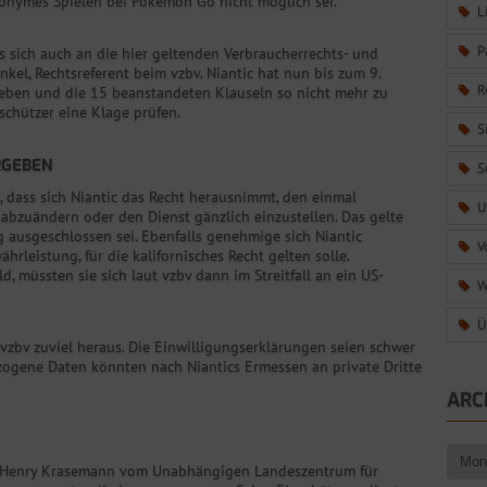
nonymes Spielen bei Pokémon Go nicht möglich sei.
L
P
s sich auch an die hier geltenden Verbraucherrechts- und
kel, Rechtsreferent beim vzbv. Niantic hat nun bis zum 9.
R
geben und die 15 beanstandeten Klauseln so nicht mehr zu
schützer eine Klage prüfen.
S
RGEBEN
S
 dass sich Niantic das Recht herausnimmt, den einmal
U
abzuändern oder den Dienst gänzlich einzustellen. Das gelte
 ausgeschlossen sei. Ebenfalls genehmige sich Niantic
V
rleistung, für die kalifornisches Recht gelten solle.
, müssten sie sich laut vzbv dann im Streitfall an ein US-
W
Ü
vzbv zuviel heraus. Die Einwilligungserklärungen seien schwer
zogene Daten könnten nach Niantics Ermessen an private Dritte
ARC
ts Henry Krasemann vom Unabhängigen Landeszentrum für