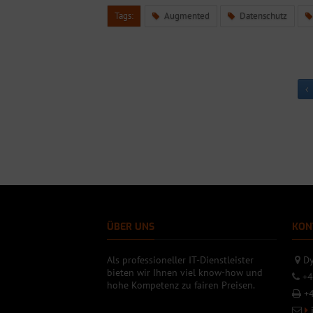
Tags:
Augmented
Datenschutz
ÜBER UNS
KON
Als professioneller IT-Dienstleister
Dy
bieten wir Ihnen viel know-how und
+4
hohe Kompetenz zu fairen Preisen.
+4