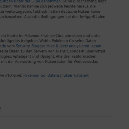
gungen unter die Lupe genommen
. Seine Einschätzung liegt
hützern: Niantic nehme sich jedwede Rechte heraus, die
te weiterzugeben. Faktisch hätten deutsche Nutzer keine
durchzusetzen. Auch die Bedingungen bei den In-App-Käufen
r ein Konto im Pokemon-Trainer-Club anmelden und unter
Mobilgeräts freigeben. Wohin Pokémon Go seine Daten
r.de
vom
Security-Blogger Mike Kuketz analysieren lassen
:
lte Daten zu den Servern von Niantic, sondern übermittelt
gies, Apteligent und Upsight. Alle drei kalifornischen
 mit der Auswertung von Nutzerdaten für Werbezwecke.
m c’t-Artikel:
Pokémon Go: Datenschützer kritisiert
Q