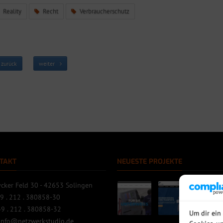
Reality
Recht
Verbraucherschutz
zurück
weiter
TAKT
NEUESTE PROJEKTE
cker Feld 30 - 42653 Solingen
9 . 212 . 380858-30
9 . 212 . 380858-32
Um dir ein
info@netzwerkstudio.de