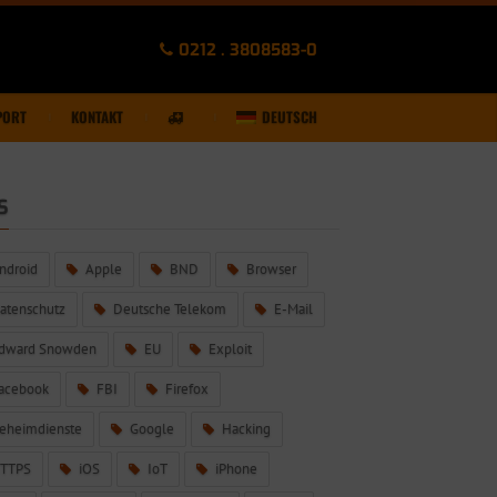
0212 . 3808583-0
PORT
KONTAKT
DEUTSCH
S
ndroid
Apple
BND
Browser
atenschutz
Deutsche Telekom
E-Mail
dward Snowden
EU
Exploit
acebook
FBI
Firefox
eheimdienste
Google
Hacking
TTPS
iOS
IoT
iPhone