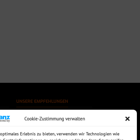
UNSERE EMPFEHLUNGEN
Rechtssichere Email-Archivierung
Cookie-Zustimmung verwalten
MDaemon Mail- & Groupwareserver
Virtualisierung mit vmWare
Sophos UTM - Mehr als eine Firewall
 optimales Erlebnis zu bieten, verwenden wir Technologien wie