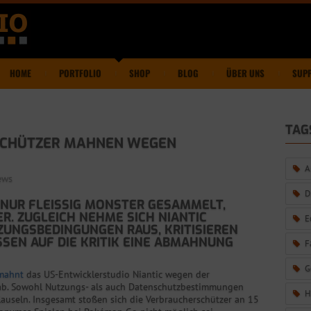
HOME
PORTFOLIO
SHOP
BLOG
ÜBER UNS
SUP
TAG
SCHÜTZER MAHNEN WEGEN
A
ews
D
UR FLEISSIG MONSTER GESAMMELT, S
 ZUGLEICH NEHME SICH NIANTIC Ü
E
NGSBEDINGUNGEN RAUS, KRITISIEREN VE
 AUF DIE KRITIK EINE ABMAHNUNG FO
F
G
 mahnt
das US-Entwicklerstudio Niantic wegen der
b. Sowohl Nutzungs- als auch Datenschutzbestimmungen
H
auseln. Insgesamt stoßen sich die Verbraucherschützer an 15