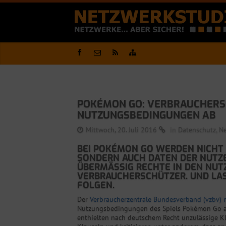
POKÉMON GO: VERBRAUCHER
NUTZUNGSBEDINGUNGEN AB
Mittwoch, 20. Juli 2016
in
Datenschutz
,
N
BEI POKÉMON GO WERDEN NICHT N
ONDERN AUCH DATEN DER NUTZER.
BERMÄSSIG RECHTE IN DEN NUTZU
RBRAUCHERSCHÜTZER. UND LASSEN
LGEN.
Der
Verbraucherzentrale Bundesverband (vzbv)
Nutzungsbedingungen des Spiels Pokémon Go a
enthielten nach deutschem Recht unzulässige Kl